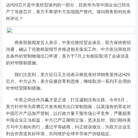
达H20芯片是中美经贸谈判的一部分，目前华为等中国企业已经生
产了等效芯片，美方不希望中方实现国产替代。请问商务部对此有
何评论？
商务部新闻发言人表示，中美伦敦经贸会谈后，双方保持密切
沟通，确认了伦敦框架细节并推进相关落实工作。中方依法审批符
合条件的管制物项出口申请，美方于7月上旬相应取消了会谈涉及
的对华限制措施。
我们注意到，美方近日又主动表示将批准对华销售英伟达H20
芯片。中方认为，美方应摒弃零和思维，继续取消一系列不合理的
对华经贸限制措施。
中美之间合作共赢才是正道，打压遏制没有出路。今年5月，
美方针对华为昇腾芯片发布相关出口管制指南，以莫须有的罪名对
中国芯片产品加严管制，以行政力量干预市场公平竞争，严重损害
中国企业正当权益，中方已严正阐明立场，坚决反对。我们期待美
方与中方相向而行，通过平等磋商，纠正错误做法，为双方企业互
利合作营造良好环境，共同维护全球半导体产供链稳定。