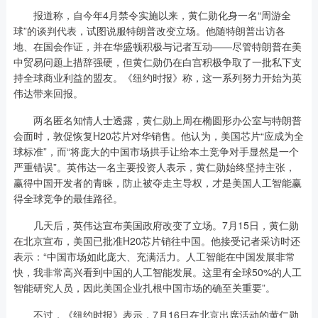
报道称，自今年4月禁令实施以来，黄仁勋化身一名“周游全
球”的谈判代表，试图说服特朗普改变立场。他随特朗普出访各
地、在国会作证，并在华盛顿积极与记者互动——尽管特朗普在美
中贸易问题上措辞强硬，但黄仁勋仍在白宫积极争取了一批私下支
持全球商业利益的盟友。《纽约时报》称，这一系列努力开始为英
伟达带来回报。
两名匿名知情人士透露，黄仁勋上周在椭圆形办公室与特朗普
会面时，敦促恢复H20芯片对华销售。他认为，美国芯片“应成为全
球标准”，而“将庞大的中国市场拱手让给本土竞争对手显然是一个
严重错误”。英伟达一名主要投资人表示，黄仁勋始终坚持主张，
赢得中国开发者的青睐，防止被夺走主导权，才是美国人工智能赢
得全球竞争的最佳路径。
几天后，英伟达宣布美国政府改变了立场。7月15日，黄仁勋
在北京宣布，美国已批准H20芯片销往中国。他接受记者采访时还
表示：“中国市场如此庞大、充满活力。人工智能在中国发展非常
快，我非常高兴看到中国的人工智能发展。这里有全球50%的人工
智能研究人员，因此美国企业扎根中国市场的确至关重要”。
不过，《纽约时报》表示，7月16日在北京出席活动的黄仁勋