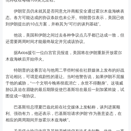
伊朗官员仍未就其是否同意允许商船安全通过霍尔木兹海峡表
态。各方可能达成的协议条款也未公开。特朗普仅表示，美国已收
到伊朗提出的10点方案，并称其为“可行的谈判基础”。
他说，美国和伊朗之间过去各种争议点几乎都已达成一致，但
还需要两周时间才能最终敲定并完成该协议。
据Axios援引一位白宫官员报道，美国将在伊朗重新开放霍尔
木兹海峡后开始停火。
特朗普的这番言论与他周二早些时候在社群媒体上发布的好战
言论相比，可谓是戏剧性的退让。当时他警告说，如果伊朗不屈服
于他的威胁，“一个文明今晚将彻底消亡，永世不得翻身”。这项威
胁以及迫在眉睫的最后期限促使巴基斯坦在最后一刻加紧斡旋，试
图促成一项协议。
巴基斯坦总理夏巴兹此前在社交媒体上发帖称，谈判进展顺
利、强劲有力，他还表示，巴基斯坦请求伊朗“作为善意姿态，在
相应的两周期间开放霍尔木兹海峡”。
关于停火协议内容及其能否维持仍有许多未知数。此外，一直