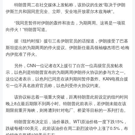
特朗普周二在社交媒体上发帖称，该协议的生效“取决于伊朗
伊斯兰共和国同意完全、立即、安全地开放霍尔木兹海峡”。
“我同意暂停对伊朗的轰炸和攻击，为期两周。这将是一项双
向停火！”特朗普写道。
据《纽约时报》援引三名伊朗官员的话报道，伊朗接受了巴基
斯坦提出的为期两周的停火提议。伊朗新任最高领袖穆杰塔巴·哈梅
内伊批准了停火。
另外，CNN一位记者在X上援引了白宫一位高级官员发帖表
示，以色列是特朗普宣布的为期两周伊朗停火协议的参与方之一。
这位记者表示，以色列已同意在谈判期间暂停轰炸。KAN电视台援
引一位不具名政府官员称，以色列受停火协议约束。
该协议标志着一项重大突破，距离特朗普此前设定的纽约时间
晚上8点最后期限不到两小时。特朗普此前表示，若伊朗未能在该
期限前重开海峡，则将遭到针对电厂、桥梁等目标的一系列打击。
特朗普宣布决定后，油价暴跌。WTI原油价格一度下跌15%，
跌破每桶100美元，此前该油价在周二剧烈波动中上涨了0.5%，布
伦特收在每桶109美元左右。