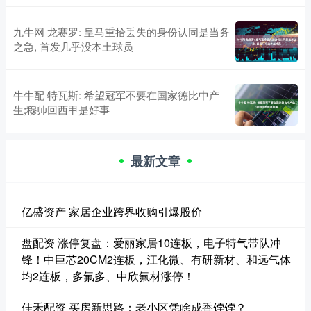
九牛网 龙赛罗: 皇马重拾丢失的身份认同是当务
之急, 首发几乎没本土球员
牛牛配 特瓦斯: 希望冠军不要在国家德比中产
生;穆帅回西甲是好事
最新文章
亿盛资产 家居企业跨界收购引爆股价
盘配资 涨停复盘：爱丽家居10连板，电子特气带队冲
锋！中巨芯20CM2连板，江化微、有研新材、和远气体
均2连板，多氟多、中欣氟材涨停！
佳禾配资 买房新思路：老小区凭啥成香饽饽？