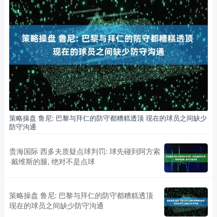
策略操盘 鲁尼: 巴黎与拜仁的防守都糟糕透顶 现在的球员之间缺少
防守沟通
贵海国际 西多夫质疑点球判罚: 球先碰到阿方索
·戴维斯的腿, 绝对不是点球
策略操盘 鲁尼: 巴黎与拜仁的防守都糟糕透顶
现在的球员之间缺少防守沟通