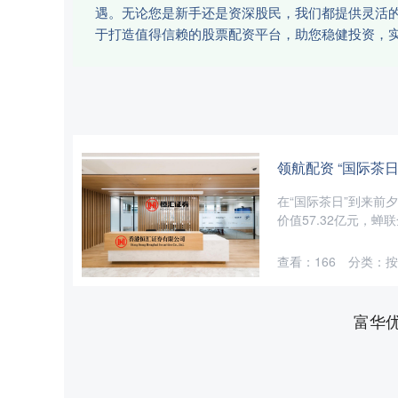
遇。无论您是新手还是资深股民，我们都提供灵活
于打造值得信赖的股票配资平台，助您稳健投资，
领航配资 “国际茶
在“国际茶日”到来前
价值57.32亿元，蝉
查看：
166
分类：
按
富华