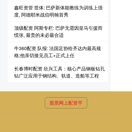
鑫旺资管 世体: 巴萨新体能教练为训练上强
度, 阿德耶米战伯明翰首秀
顶级配资 阿斯专栏: 巴萨无需因皇马引援而
慌张, 最贵的未必最合适
牛360配资 队报: 法国足协给齐达内最高规
格;他亲切接见员工+正式上任
长春博时配资 欣兴工具：核心产品钢板钻孔
钻广泛应用于钢结构、轨道、造船等工程
股票网上配资平