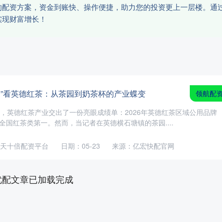
的配资方案，资金到账快、操作便捷，助力您的投资更上一层楼。通
实现财富增长！
日”看英德红茶：从茶园到奶茶杯的产业蝶变
领航配
夕，英德红茶产业交出了一份亮眼成绩单：2026年英德红茶区域公用品牌
联全国红茶类第一。然而，当记者在英德横石塘镇的茶园....
天十倍配资平台
日期：05-23
来源：亿宏快配官网
优配文章已加载完成