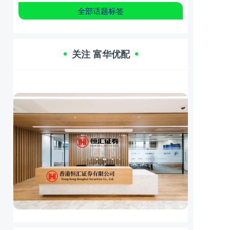
全部话题标签
关注 富华优配