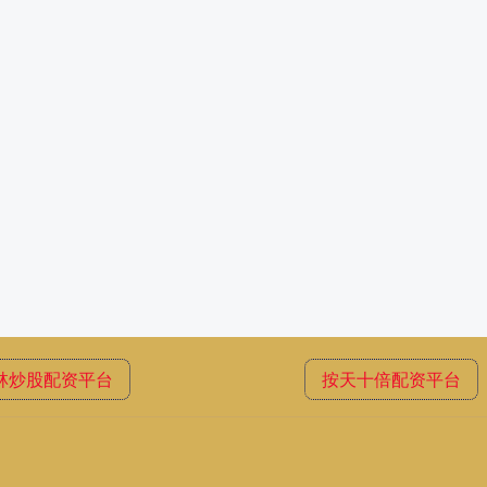
林炒股配资平台
按天十倍配资平台