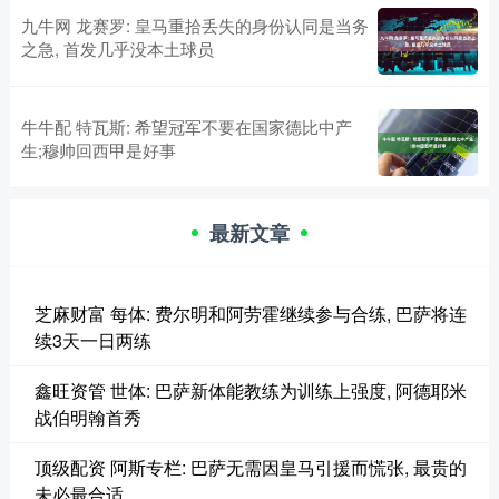
九牛网 龙赛罗: 皇马重拾丢失的身份认同是当务
之急, 首发几乎没本土球员
牛牛配 特瓦斯: 希望冠军不要在国家德比中产
生;穆帅回西甲是好事
最新文章
芝麻财富 每体: 费尔明和阿劳霍继续参与合练, 巴萨将连
续3天一日两练
鑫旺资管 世体: 巴萨新体能教练为训练上强度, 阿德耶米
战伯明翰首秀
顶级配资 阿斯专栏: 巴萨无需因皇马引援而慌张, 最贵的
未必最合适