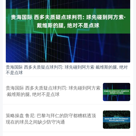
贵海国际 西多夫质疑点球判罚: 球先碰到阿方索·戴维斯的腿, 绝对
不是点球
贵海国际 西多夫质疑点球判罚: 球先碰到阿方索
·戴维斯的腿, 绝对不是点球
策略操盘 鲁尼: 巴黎与拜仁的防守都糟糕透顶
现在的球员之间缺少防守沟通