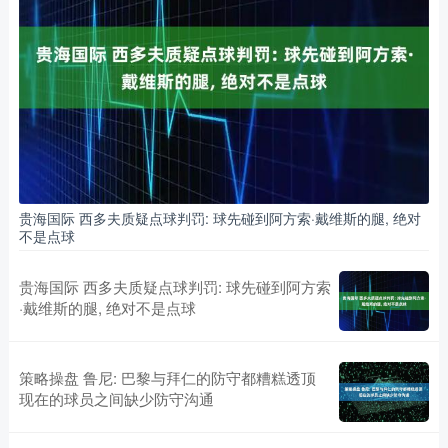
贵海国际 西多夫质疑点球判罚: 球先碰到阿方索·戴维斯的腿, 绝对
不是点球
贵海国际 西多夫质疑点球判罚: 球先碰到阿方索
·戴维斯的腿, 绝对不是点球
策略操盘 鲁尼: 巴黎与拜仁的防守都糟糕透顶
现在的球员之间缺少防守沟通