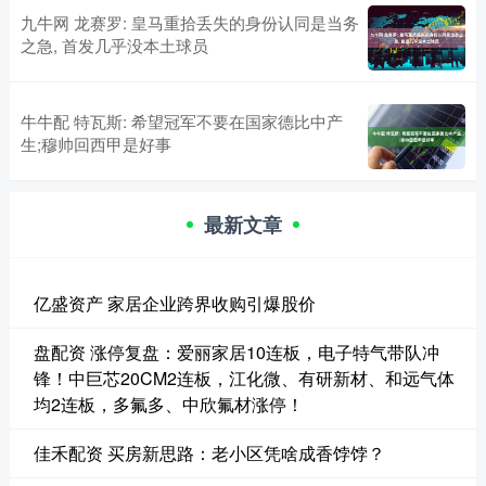
九牛网 龙赛罗: 皇马重拾丢失的身份认同是当务
之急, 首发几乎没本土球员
牛牛配 特瓦斯: 希望冠军不要在国家德比中产
生;穆帅回西甲是好事
最新文章
亿盛资产 家居企业跨界收购引爆股价
盘配资 涨停复盘：爱丽家居10连板，电子特气带队冲
锋！中巨芯20CM2连板，江化微、有研新材、和远气体
均2连板，多氟多、中欣氟材涨停！
佳禾配资 买房新思路：老小区凭啥成香饽饽？