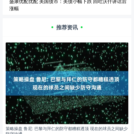
盛康优配优配 美国债市：美债小幅下跌 回吐沃什讲话后
涨幅
推荐资讯
策略操盘 鲁尼: 巴黎与拜仁的防守都糟糕透顶 现在的球员之间缺少
防守沟通