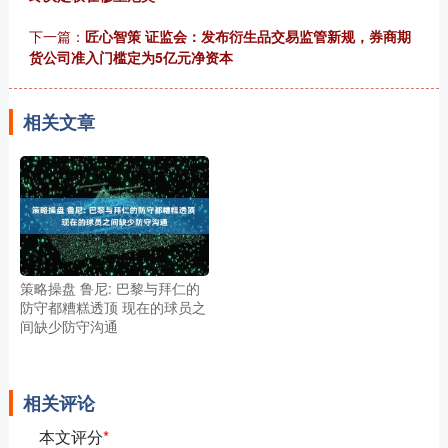
下一篇：
匠心智策 证监会：发布衍生品交易监管新规，券商期
货公司准入门槛定为5亿元净资本
相关文章
策略操盘 鲁尼: 巴黎与拜仁的
防守都糟糕透顶 现在的球员之
间缺少防守沟通
相关评论
本文评分
*